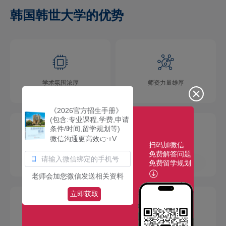
韩国韩世大学的优势
学术氛围浓厚
师资力量雄厚
《2026官方招生手册》
(包含:专业课程,学费,申请
条件/时间,留学规划等)
微信沟通更高效👉+V
扫码加微信
免费解答问题
校园环境优美
社团活动多彩
免费留学规划
老师会加您微信发送相关资料
立即获取